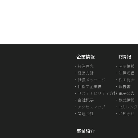
企業情報
IR情報
経営理念
開示情報
経営方針
決算短信
社長メッセージ
株主総会
目指す企業像
報告書
サステナビリティ方針
電子公告
会社概要
株式情報
アクセスマップ
IRカレン
関連会社
お知らせ
事業紹介