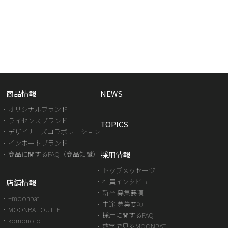
商品情報
NEWS
オリジナルブランド
ライセンスブランド
TOPICS
デザイナーズコラボレーション
インポートブランド
商品に関するFAQ（商品知識）
採用情報
トップメッセージ
ダー
社員インタビュー
店舗情報
新卒 募集要項
+moonbat
中途 募集要項
MOONBAT OUTLET
採用に関するFAQ
komonoto
数字で見るMOONBAT