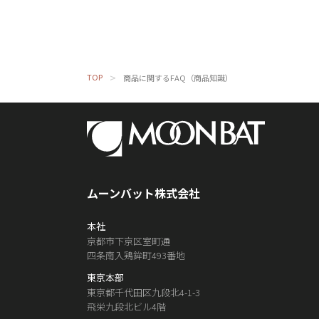
TOP
商品に関するFAQ（商品知識）
ムーンバット株式会社
本社
京都市下京区室町通
四条南入鶏鉾町493番地
東京本部
東京都千代田区九段北4-1-3
飛栄九段北ビル4階