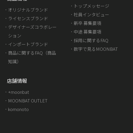
トップメッセージ
メールフィルタに誤認識され削除対象になって
オリジナルブランド
しまう事例が見受けられます。返答のメールが
社員インタビュー
ライセンスブランド
届かないと思われる場合には、迷惑メールフィ
新卒 募集要項
デザイナーズコラボレー
ルタの削除対象メール等も併せてご確認いただ
中途 募集要項
ション
きますようお願い申し上げます。
採用に関するFAQ
インポートブランド
携帯電話のアドレスをご記入の場合は、携帯メ
数字で見るMOONBAT
商品に関するFAQ（商品
ールのドメイン指定受信設定にご注意くださ
知識）
い。
修理や故障に関して画像添付ご希望の方は、お
店舗情報
問い合わせ完了時にご案内するメールアドレス
宛に送付をお願いいたします。
+moonbat
MOONBAT OUTLET
komonoto
都道府県
必須