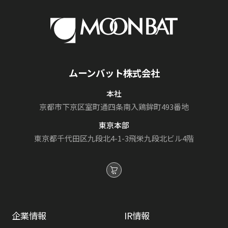
【夏期休暇期間】2026年8月8日(土)から8
月17日(月)
お問い合わせにつきましては、2026年8月18日
(火)より順次ご対応させていただきます。
ムーンバット株式会社
お客様各位には、何かと御迷惑、並びにご不便
をお掛けいたしますが、何卒ご了承くださいま
本社
すようお願い申し上げます。
京都市下京区室町通
四条南入鶏鉾町493番地
東京本部
東京都千代田区九段北4-1-3
飛栄九段北ビル4階
商品の故障・修理に関するご依頼・ご相談
は
こちら
をご一読ください
よくある質問は
こちら
をご一読ください。
【 ご注意とお願い 】
企業情報
IR情報