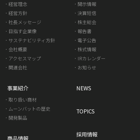
ムーンバットをご利用いただきありがとうござ
経営理念
開示情報
います。
経営方針
決算短信
ご購入後の商品に関するお問い合わせの際は下
社長メッセージ
株主総会
記の項目をお知らせくださいませ。
目指す企業像
報告書
ご購入店名（○○百貨店△△店）
サステナビリティ方針
電子公告
ご購入時期
会社概要
株式情報
価格
アクセスマップ
IRカレンダー
ラベル記載の商品番号・ブランド名（わかる
関連会社
お知らせ
範囲で）
形や色、サイズの特徴
事業紹介
NEWS
取り扱い商材
お問い合わせの内容は営業時間内に確認後、3
ムーンバットの歴史
TOPICS
営業日以内（土日祝日及び、当社指定休業日を
開発製品
除く）にご連絡いたします。
フリーメールアドレスやセキュリティソフトを
採用情報
商品情報
ご利用の場合に、弊社からの返答メールが迷惑