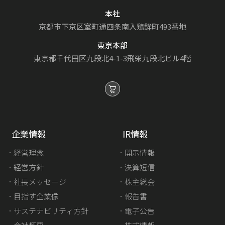
本社
京都市下京区室町通
四条南入鶏鉾町493番地
東京本部
東京都千代田区九段北4-1-3
飛栄九段北ビル4階
企業情報
IR情報
経営理念
開示情報
経営方針
決算短信
社長メッセージ
株主総会
目指す企業像
報告書
サステナビリティ方針
電子公告