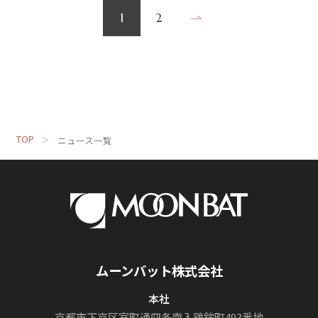
1
2
TOP
ニュース一覧
ムーンバット株式会社
本社
京都市下京区室町通
四条南入鶏鉾町493番地