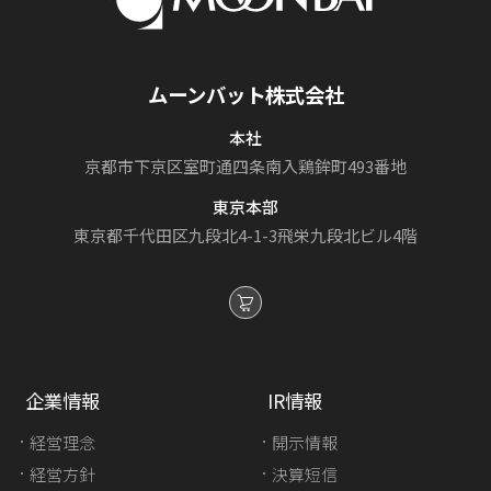
ムーンバット株式会社
本社
京都市下京区室町通
四条南入鶏鉾町493番地
東京本部
東京都千代田区九段北4-1-3
飛栄九段北ビル4階
企業情報
IR情報
経営理念
開示情報
経営方針
決算短信