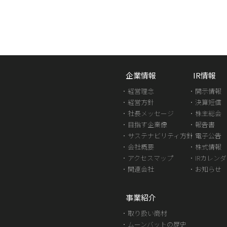
企業情報
IR情報
経営理念
開示情報
経営方針
決算短信
社長メッセージ
株主総会
目指す企業像
報告書
サステナビリティ方針
電子公告
会社概要
株式情報
アクセスマップ
IRカレン
関連会社
お知らせ
事業紹介
取り扱い商材
ムーンバットの歴史