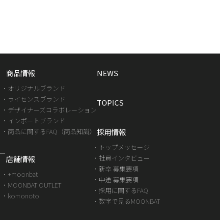
商品情報
NEWS
オリジナルブランド
ライセンスブランド
TOPICS
デザイナーズコラボレーション
インポートブランド
商品に関するFAQ（商品知識）
採用情報
トップメッセージ
ダー
社員インタビュー
店舗情報
新卒 募集要項
+moonbat
中途 募集要項
MOONBAT OUTLET
採用に関するFAQ
komonoto
数字で見るMOONBAT