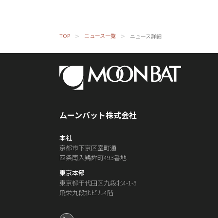
TOP
ニュース一覧
ニュース詳細
ムーンバット株式会社
本社
京都市下京区室町通
四条南入鶏鉾町493番地
東京本部
東京都千代田区九段北4-1-3
飛栄九段北ビル4階