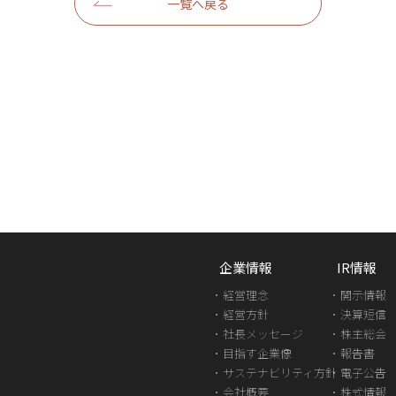
一覧へ戻る
企業情報
IR情報
経営理念
開示情報
経営方針
決算短信
社長メッセージ
株主総会
目指す企業像
報告書
サステナビリティ方針
電子公告
会社概要
株式情報